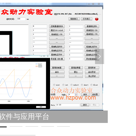
넲
硬件积木