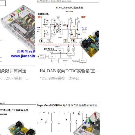
INV3PH 三相四象限并离网逆变器 三相 AC-DC 变换器 DCAC PWM整流 三相逆变器 无功发生器 SVG APF实验箱
H4_DAB 双向DCDC实验箱(直流电力电子变压器)
嵌入式控制在环
*DSP28069，28335，28377采控一体平台；
*DSP28069采控一体平台；
率模块，可再扩展；
*双全桥+LCT磁器件功率模块，可再扩展；
*隔离RS232通信；
仿真器；
*隔离XDS100V2仿真器；
方便；
*组合件系统，使用方便；
；
*带通用通信上位机；
码开发基础程序，进行二次开发；
*配置一个SIMULINK通用模型代码开发基础程序，进行二次开发；