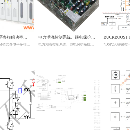
PWM链式多电平多模组功率变换器-柔性直流输电MMC\无功补偿SVG\高压变频
电力潮流控制系统、继电保护系统、固态继电器、断路器状态控制、电力电子开关矩阵与电力电子化组合平台
深圳剑石科技PWM链式多电平多模组系统实验平台是以PWM链式多电平为拓扑目标的系统实验平台，可实现最大“3X10”个桥式模块同步控制，控制算运算在FPGA/DSP中进行，系统可组合成半桥、全桥链式串联结构的大架构应用，包括柔直输电MMC、无功补偿SVG、高压变频电驱、高压机车驱动等应用需求。
电力潮流控制系统、继电保护系统、固态继电器、断路器状态控制、电力电子开关矩阵与电力电子化组合平台
*DSP28069采控
*双路BUCKBOOST
*隔离RS232通信；
*隔离XDS100V2
*组合件系统，使用
*带通用通信上位机
*配置一个SIMULINK通用模型代