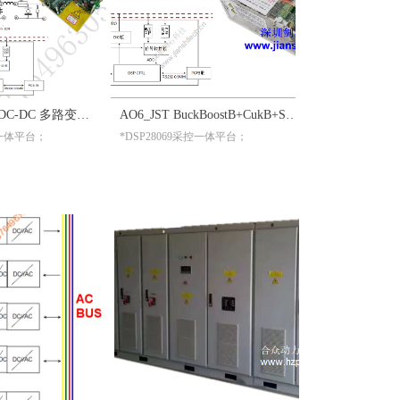
BUCKBOOST DC-DC 多路变换器 双向实验箱
AO6_JST BuckBoostB+CukB+Sepic-ZetaB DCDC双向升降压直流变换器实验箱
一体平台；
*DSP28069采控一体平台；
功率模块，可再扩展；
*双反向两类 CUK 变换器模块，可再扩展；
*全桥+H6对管+LC滤
*隔离RS232通信；
*隔离RS232通信；
仿真器；
*隔离XDS100V2仿真器；
*隔离XDS100V2
方便；
*组合件系统，使用方便；
*组合件系统，使
；
*带通用通信上位机；
*带通用通信上位
码开发基础程序，进行二次开发；
*配置一个SIMULINK通用模型代码开发基础程序，进行二次开发；
*配置一个SIMULINK通用模型代